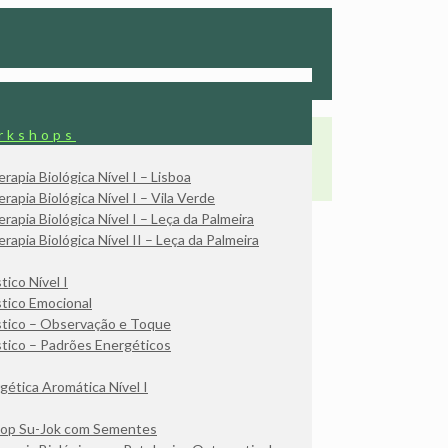
rkshops
rapia Biológica Nível I – Lisboa
rapia Biológica Nível I – Vila Verde
rapia Biológica Nível I – Leça da Palmeira
rapia Biológica Nível II – Leça da Palmeira
tico Nível I
tico Emocional
tico – Observação e Toque
tico – Padrões Energéticos
gética Aromática Nível I
op Su-Jok com Sementes