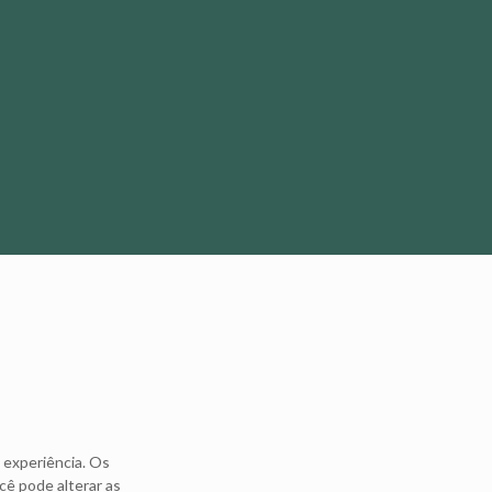
a experiência. Os
cê pode alterar as