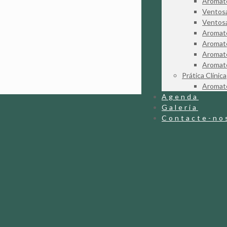
Aromate
Ventosa
Ventosa
Aromate
Aromate
Aromate
Aromate
Prática Clínica
Aromate
Agenda
Galeria
Contacte-no