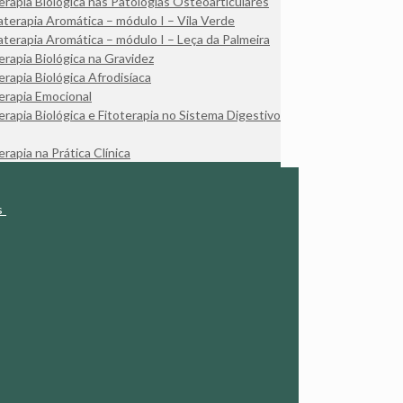
rapia Biológica nas Patologias Osteoarticulares
terapia Aromática – módulo I – Vila Verde
terapia Aromática – módulo I – Leça da Palmeira
rapia Biológica na Gravidez
rapia Biológica Afrodisíaca
rapia Emocional
rapia Biológica e Fitoterapia no Sistema Digestivo
rapia na Prática Clínica
s