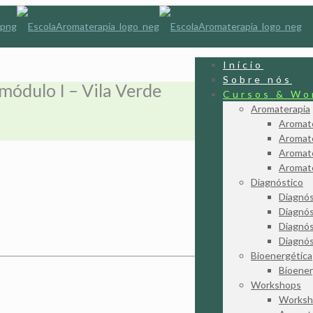
Início
Sobre nós
ódulo I – Vila Verde
Cursos & Wo
Aromaterapia
Aromate
Aromate
Aromate
Aromate
Diagnóstico
Diagnós
Diagnós
Diagnós
Diagnós
Bioenergética
Bioener
Workshops
Worksh