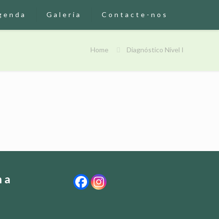
genda
Galeria
Contacte-nos
Home
Diagnóstico Nível I
ha