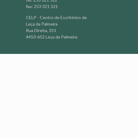
fax: 253 321 521
CELP - Centro de Escritórios de
Leça da Palmeira
Rua Direita, 351
4450-652 Leça da Palmeira