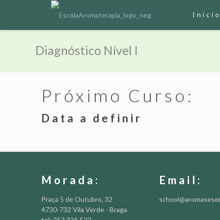
Iníci
Diagnóstico Nível I
Próximo Curso:
Data a definir
Morada:
Email:
Praça 5 de Outubro, 32
school@aromasese
4730-732 Vila Verde - Braga
tel: 253 321 522