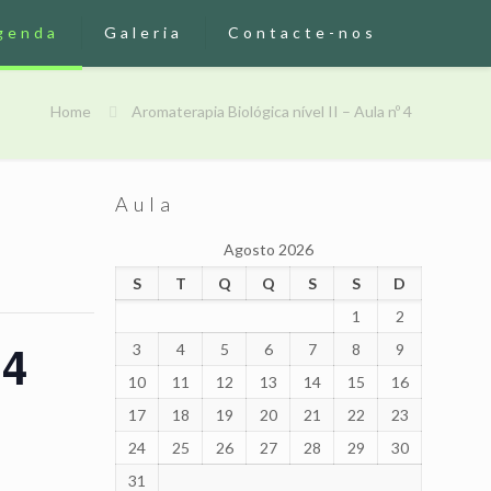
genda
Galeria
Contacte-nos
Home
Aromaterapia Biológica nível II – Aula nº 4
Aula
Agosto 2026
S
T
Q
Q
S
S
D
1
2
 4
3
4
5
6
7
8
9
10
11
12
13
14
15
16
17
18
19
20
21
22
23
24
25
26
27
28
29
30
31