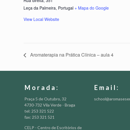
Rua direita, 351
Leça da Palmeira
,
Portugal
+ Mapa do Google
View Local Website
Aromaterapia na Prática Clínica – aula 4
Morada:
Email:
Praça 5 de Outubro, 32
school@aromasese
4730-732 Vila Verde - Braga
tel: 253 321 522
fax: 253 321 521
CELP - Centro de Escritórios de