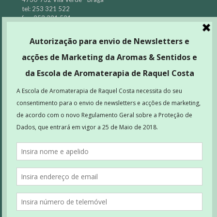
tel: 253 321 522
fax: 253 321 521
CELP - Centro de Escritórios de Leça da Palmeira
Rua Direita, 351
4450-652 Leça da Palmeira
Email:
school@aromasesentidos.com
Partilha