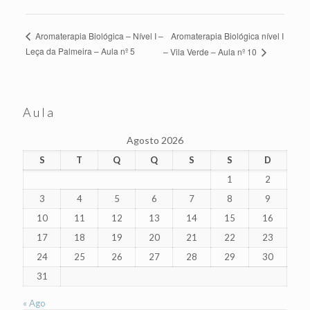
Aromaterapia Biológica nível I
Aromaterapia Biológica – Nível I –
Leça da Palmeira – Aula nº 5
– Vila Verde – Aula nº 10
Aula
Agosto 2026
S
T
Q
Q
S
S
D
1
2
3
4
5
6
7
8
9
10
11
12
13
14
15
16
17
18
19
20
21
22
23
24
25
26
27
28
29
30
31
« Ago