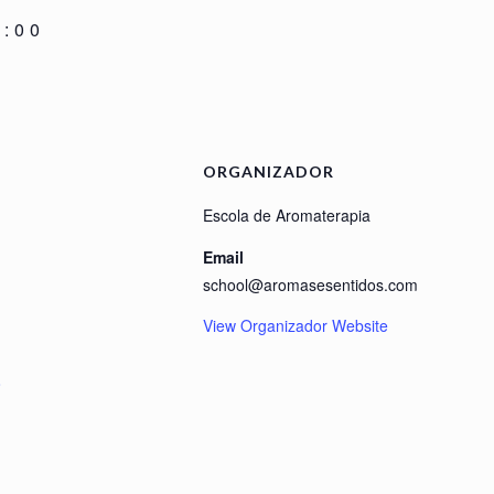
3:00
ORGANIZADOR
Escola de Aromaterapia
Email
school@aromasesentidos.com
View Organizador Website
o