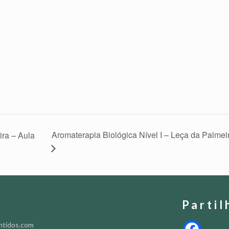
Aromaterapia Biológica Nível I – Leça da Palmei
ira – Aula
Partil
ntidos.com