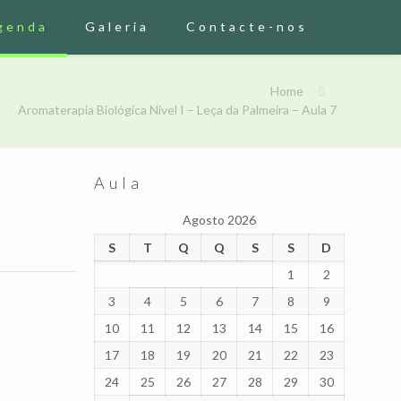
genda
Galeria
Contacte-nos
Home
Aromaterapia Biológica Nível I – Leça da Palmeira – Aula 7
Aula
Agosto 2026
S
T
Q
Q
S
S
D
1
2
3
4
5
6
7
8
9
10
11
12
13
14
15
16
17
18
19
20
21
22
23
24
25
26
27
28
29
30