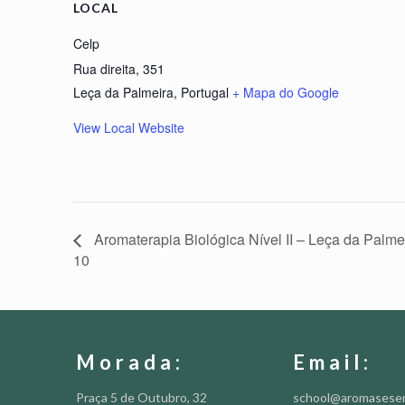
LOCAL
Celp
Rua direita, 351
Leça da Palmeira
,
Portugal
+ Mapa do Google
View Local Website
Aromaterapia Biológica Nível II – Leça da Palme
10
Morada:
Email:
Praça 5 de Outubro, 32
school@aromasese