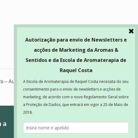
ra – Aula 8
ha