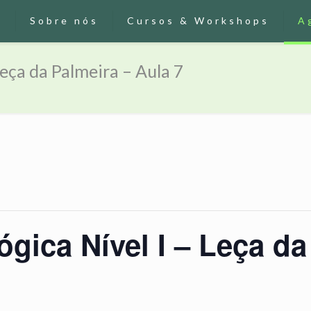
o
Sobre nós
Cursos & Workshops
A
eça da Palmeira – Aula 7
gica Nível I – Leça da